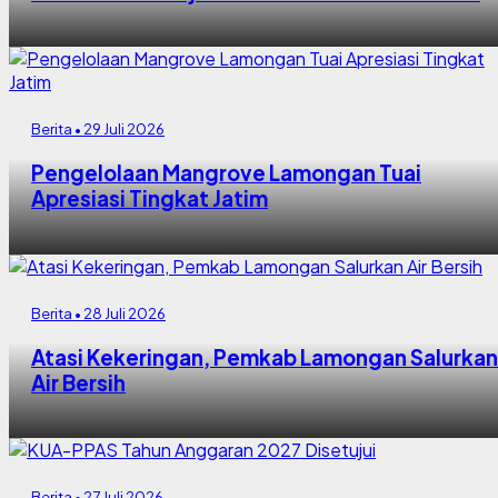
Berita • 29 Juli 2026
Pengelolaan Mangrove Lamongan Tuai
Apresiasi Tingkat Jatim
Berita • 28 Juli 2026
Atasi Kekeringan, Pemkab Lamongan Salurkan
Air Bersih
Berita • 27 Juli 2026