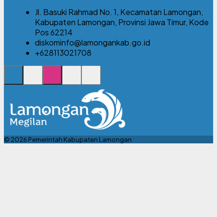
Jl. Basuki Rahmad No. 1, Kecamatan Lamongan,
Kabupaten Lamongan, Provinsi Jawa Timur, Kode
Pos 62214
diskominfo@lamongankab.go.id
+628113021708
© 2026 Pemerintah Kabupaten Lamongan