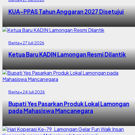
KUA-PPAS Tahun Anggaran 2027 Disetujui
Berita • 27 Juli 2026
Ketua Baru KADIN Lamongan Resmi Dilantik
Berita • 24 Juli 2026
Bupati Yes Pasarkan Produk Lokal Lamongan
pada Mahasiswa Mancanegara