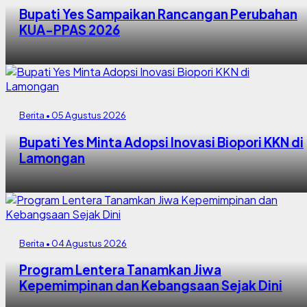
Bupati Yes Sampaikan Rancangan Perubahan
KUA-PPAS 2026
Berita • 05 Agustus 2026
Bupati Yes Minta Adopsi Inovasi Biopori KKN di
Lamongan
Berita • 04 Agustus 2026
Program Lentera Tanamkan Jiwa
Kepemimpinan dan Kebangsaan Sejak Dini