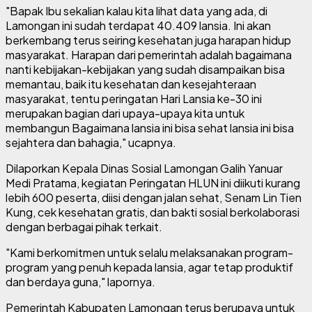
"Bapak Ibu sekalian kalau kita lihat data yang ada, di
Lamongan ini sudah terdapat 40.409 lansia. Ini akan
berkembang terus seiring kesehatan juga harapan hidup
masyarakat. Harapan dari pemerintah adalah bagaimana
nanti kebijakan-kebijakan yang sudah disampaikan bisa
memantau, baik itu kesehatan dan kesejahteraan
masyarakat, tentu peringatan Hari Lansia ke-30 ini
merupakan bagian dari upaya-upaya kita untuk
membangun Bagaimana lansia ini bisa sehat lansia ini bisa
sejahtera dan bahagia," ucapnya.
Dilaporkan Kepala Dinas Sosial Lamongan Galih Yanuar
Medi Pratama, kegiatan Peringatan HLUN ini diikuti kurang
lebih 600 peserta, diisi dengan jalan sehat, Senam Lin Tien
Kung, cek kesehatan gratis, dan bakti sosial berkolaborasi
dengan berbagai pihak terkait.
"Kami berkomitmen untuk selalu melaksanakan program-
program yang penuh kepada lansia, agar tetap produktif
dan berdaya guna," lapornya.
Pemerintah Kabupaten Lamongan terus berupaya untuk