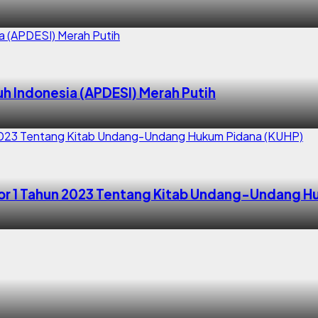
h Indonesia (APDESI) Merah Putih
or 1 Tahun 2023 Tentang Kitab Undang-Undang H