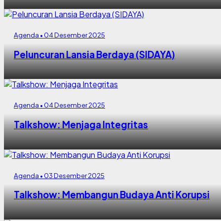
Agenda • 04 Desember 2025
Peluncuran Lansia Berdaya (SIDAYA)
Agenda • 04 Desember 2025
Talkshow: Menjaga Integritas
Agenda • 03 Desember 2025
Talkshow: Membangun Budaya Anti Korupsi