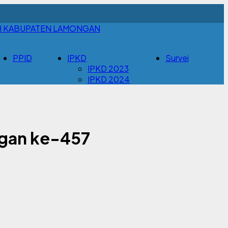
H KABUPATEN LAMONGAN
PPID
IPKD
Survei
IPKD 2023
IPKD 2024
ngan ke-457