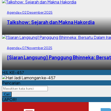
Agenda • 02 Desember 2025
Talkshow: Sejarah dan Makna Hakordia
Agenda • 07 November 2025
[Siaran Langsung] Panggung Bhinneka: Bersa
HJL KE-457
Pencarian
Cari
LAPOR!