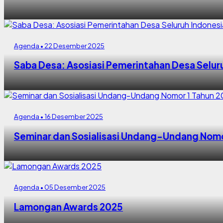
Agenda • 22 Desember 2025
Saba Desa: Asosiasi Pemerintahan Desa Seluru
Agenda • 16 Desember 2025
Seminar dan Sosialisasi Undang-Undang Nom
Agenda • 05 Desember 2025
Lamongan Awards 2025