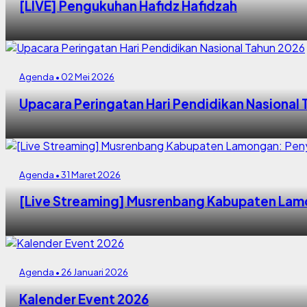
[LIVE] Pengukuhan Hafidz Hafidzah
Agenda • 02 Mei 2026
Upacara Peringatan Hari Pendidikan Nasional
Agenda • 31 Maret 2026
[Live Streaming] Musrenbang Kabupaten Lam
Agenda • 26 Januari 2026
Kalender Event 2026