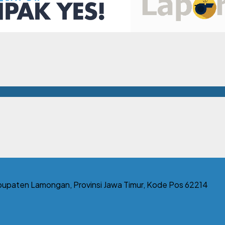
bupaten Lamongan, Provinsi Jawa Timur, Kode Pos 62214