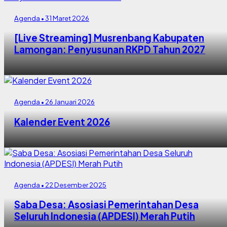
Agenda • 31 Maret 2026
[Live Streaming] Musrenbang Kabupaten
Lamongan: Penyusunan RKPD Tahun 2027
Agenda • 26 Januari 2026
Kalender Event 2026
Agenda • 22 Desember 2025
Saba Desa: Asosiasi Pemerintahan Desa
Seluruh Indonesia (APDESI) Merah Putih