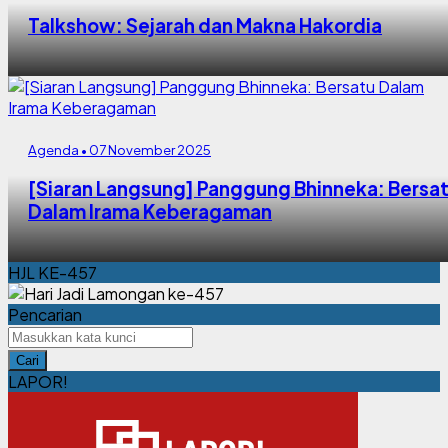
Talkshow: Sejarah dan Makna Hakordia
Agenda • 07 November 2025
[Siaran Langsung] Panggung Bhinneka: Bersa
Dalam Irama Keberagaman
HJL KE-457
Pencarian
Cari
LAPOR!