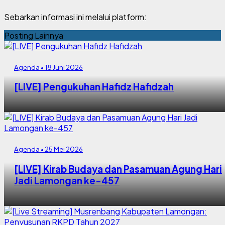
Sebarkan informasi ini melalui platform:
Posting Lainnya
Agenda • 18 Juni 2026
[LIVE] Pengukuhan Hafidz Hafidzah
Agenda • 25 Mei 2026
[LIVE] Kirab Budaya dan Pasamuan Agung Hari
Jadi Lamongan ke-457