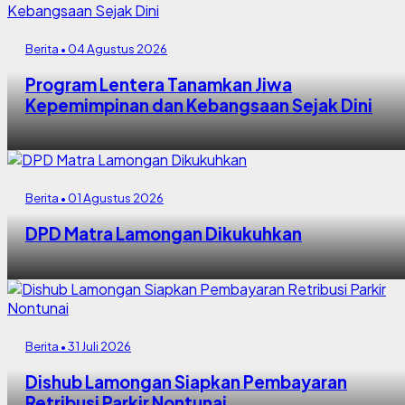
Berita • 04 Agustus 2026
Program Lentera Tanamkan Jiwa
Kepemimpinan dan Kebangsaan Sejak Dini
Berita • 01 Agustus 2026
DPD Matra Lamongan Dikukuhkan
Berita • 31 Juli 2026
Dishub Lamongan Siapkan Pembayaran
Retribusi Parkir Nontunai