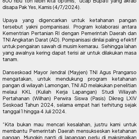
600 ribu ton lebih kita optimis,” ucap Bupati yang akrab
disapa Pak Yes, Kamis (4/7/2024).
Upaya yang digencarkan untuk ketahanan pangan
tersebut yakni pompanisasi. Program kolaborasi antara
Kementrian Pertanian RI dengan Pemerintah Daerah dan
TNI Angkatan Darat (AD). Pompanisasi dinilai paling efektif
untuk pengairan sawah di musim kemarau. Sehingga lahan
yang awalnya kering dapat terisi air untuk dilakukan masa
tanam.
Danseskoad Mayor Jendral (Mayjen) TNI Agus Prangarso
mengatakan, untuk mendukung program ketahanan
pangan di wilayah Lamongan, TNI AD melakukan penelitian
melaui KKL (Kuliah Kerja Lapangan) Studi Wilayah
Pertahanan (Wilhan) Perwira Siswa (Pasis) Dikreg LXIV
Seskoad Tahun 2024, selama empat hari terhitung sejak
tanggal 1 hingga 4 Juli 2024.
“Kita bukan mau mencari kesalahan, justru kami untuk
membantu Pemerintah Daerah mensukseskan ketahanan
pangan. Mungkin nanti di lapangan perlu di maksimalkan