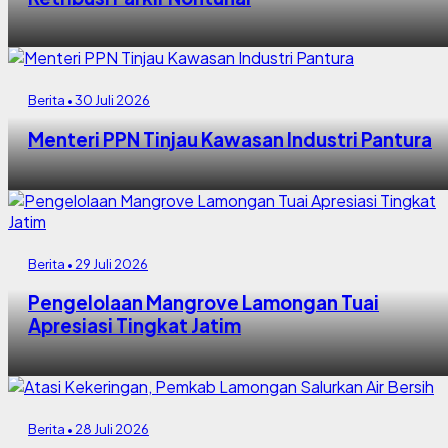
Berita • 30 Juli 2026
Menteri PPN Tinjau Kawasan Industri Pantura
Berita • 29 Juli 2026
Pengelolaan Mangrove Lamongan Tuai
Apresiasi Tingkat Jatim
Berita • 28 Juli 2026