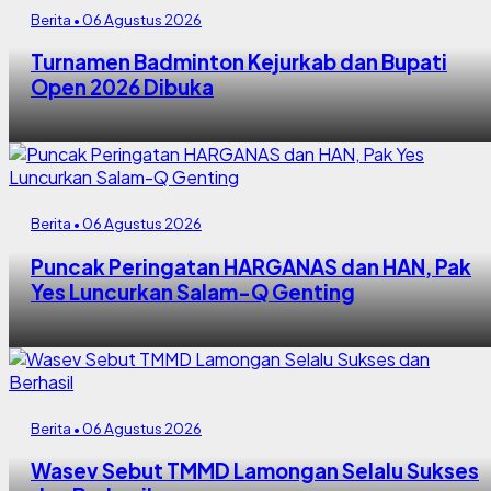
Berita • 06 Agustus 2026
Turnamen Badminton Kejurkab dan Bupati
Open 2026 Dibuka
Berita • 06 Agustus 2026
Puncak Peringatan HARGANAS dan HAN, Pak
Yes Luncurkan Salam-Q Genting
Berita • 06 Agustus 2026
Wasev Sebut TMMD Lamongan Selalu Sukses