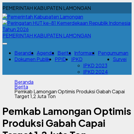
PEMERINTAH KABUPATEN LAMONGAN
PEMERINTAH KABUPATEN LAMONGAN
Beranda
Agenda
Berita
Informasi
Pengumuman
Dokumen Publik
PPID
IPKD
Survei
IPKD 2023
IPKD 2024
Beranda
Berita
Pemkab Lamongan Optimis Produksi Gabah Capai
Target 1,2 Juta Ton
Pemkab Lamongan Optimis
Produksi Gabah Capai