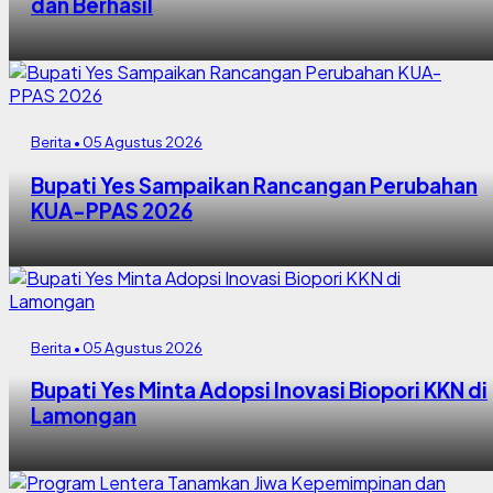
dan Berhasil
Berita • 05 Agustus 2026
Bupati Yes Sampaikan Rancangan Perubahan
KUA-PPAS 2026
Berita • 05 Agustus 2026
Bupati Yes Minta Adopsi Inovasi Biopori KKN di
Lamongan