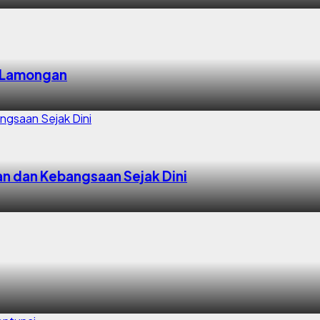
di Lamongan
n dan Kebangsaan Sejak Dini