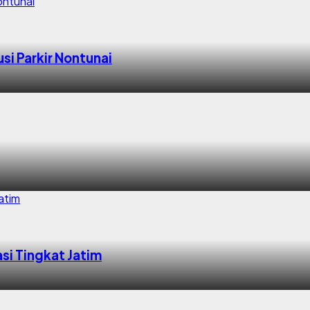
i Parkir Nontunai
si Tingkat Jatim