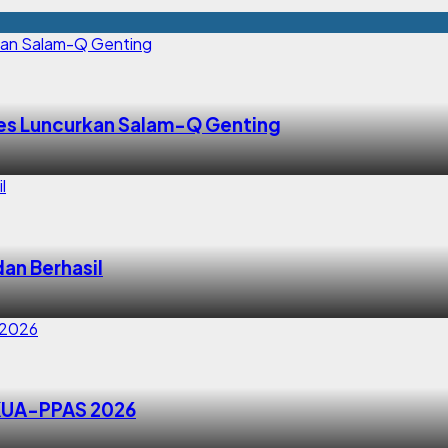
es Luncurkan Salam-Q Genting
an Berhasil
 KUA-PPAS 2026