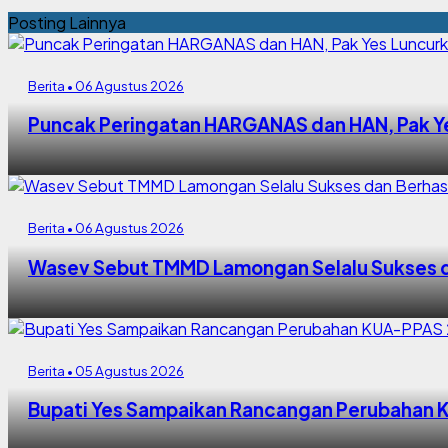
Posting Lainnya
Berita • 06 Agustus 2026
Puncak Peringatan HARGANAS dan HAN, Pak Y
Berita • 06 Agustus 2026
Wasev Sebut TMMD Lamongan Selalu Sukses d
Berita • 05 Agustus 2026
Bupati Yes Sampaikan Rancangan Perubahan