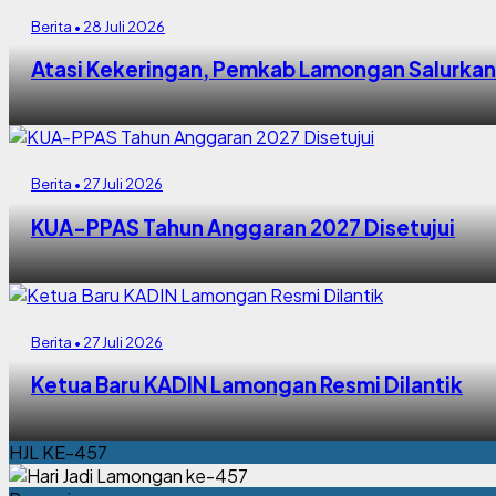
Berita • 28 Juli 2026
Atasi Kekeringan, Pemkab Lamongan Salurkan 
Berita • 27 Juli 2026
KUA-PPAS Tahun Anggaran 2027 Disetujui
Berita • 27 Juli 2026
Ketua Baru KADIN Lamongan Resmi Dilantik
HJL KE-457