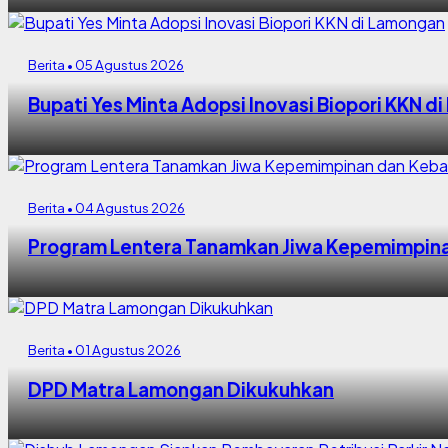
Berita • 05 Agustus 2026
Bupati Yes Minta Adopsi Inovasi Biopori KKN 
Berita • 04 Agustus 2026
Program Lentera Tanamkan Jiwa Kepemimpina
Berita • 01 Agustus 2026
DPD Matra Lamongan Dikukuhkan