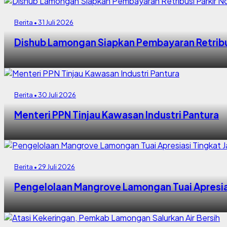
Berita • 31 Juli 2026
Dishub Lamongan Siapkan Pembayaran Retribus
Berita • 30 Juli 2026
Menteri PPN Tinjau Kawasan Industri Pantura
Berita • 29 Juli 2026
Pengelolaan Mangrove Lamongan Tuai Apresia