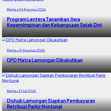
Berita • 04 Agustus 2026
Program Lentera Tanamkan Jiwa
Kepemimpinan dan Kebangsaan Sejak Dini
Berita • 01 Agustus 2026
DPD Matra Lamongan Dikukuhkan
Berita • 31 Juli 2026
Dishub Lamongan Siapkan Pembayaran
Retribusi Parkir Nontunai