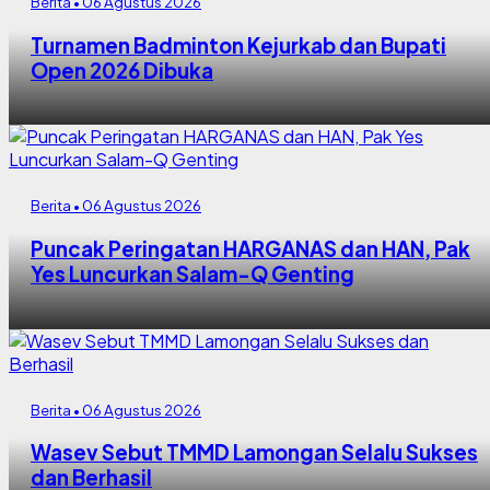
Berita • 06 Agustus 2026
Turnamen Badminton Kejurkab dan Bupati
Open 2026 Dibuka
Berita • 06 Agustus 2026
Puncak Peringatan HARGANAS dan HAN, Pak
Yes Luncurkan Salam-Q Genting
Berita • 06 Agustus 2026
Wasev Sebut TMMD Lamongan Selalu Sukses
dan Berhasil