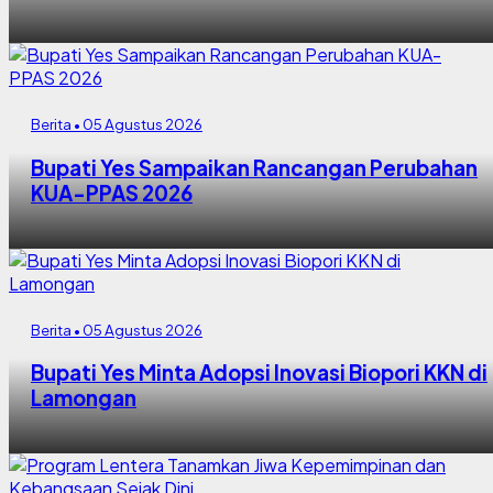
Berita • 05 Agustus 2026
Bupati Yes Sampaikan Rancangan Perubahan
KUA-PPAS 2026
Berita • 05 Agustus 2026
Bupati Yes Minta Adopsi Inovasi Biopori KKN di
Lamongan