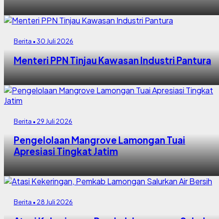
Berita • 30 Juli 2026
Menteri PPN Tinjau Kawasan Industri Pantura
Berita • 29 Juli 2026
Pengelolaan Mangrove Lamongan Tuai
Apresiasi Tingkat Jatim
Berita • 28 Juli 2026