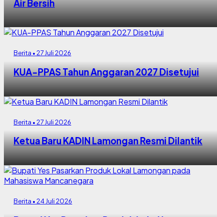
Air Bersih
Berita • 27 Juli 2026
KUA-PPAS Tahun Anggaran 2027 Disetujui
Berita • 27 Juli 2026
Ketua Baru KADIN Lamongan Resmi Dilantik
Berita • 24 Juli 2026