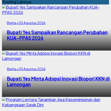
Posting Lainnya
Berita • 05 Agustus 2026
Bupati Yes Sampaikan Rancangan Perubahan
KUA-PPAS 2026
Berita • 05 Agustus 2026
Bupati Yes Minta Adopsi Inovasi Biopori KKN di
Lamongan