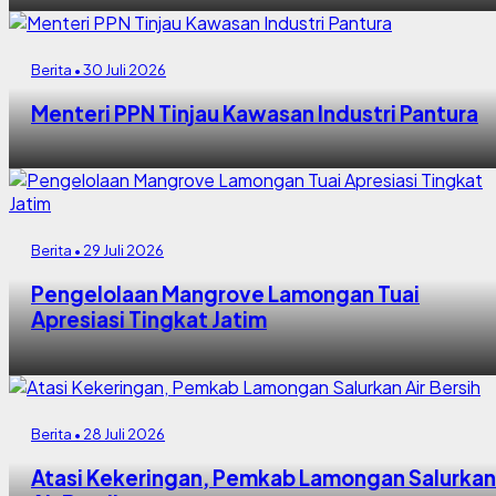
Berita • 30 Juli 2026
Menteri PPN Tinjau Kawasan Industri Pantura
Berita • 29 Juli 2026
Pengelolaan Mangrove Lamongan Tuai
Apresiasi Tingkat Jatim
Berita • 28 Juli 2026
Atasi Kekeringan, Pemkab Lamongan Salurkan