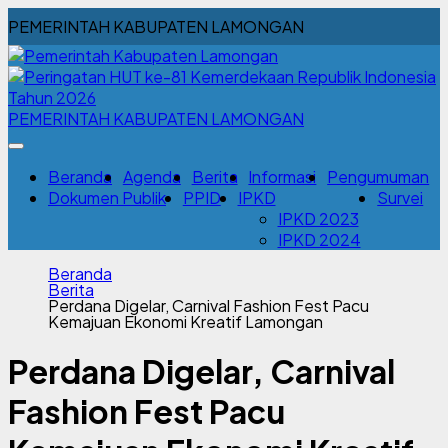
PEMERINTAH KABUPATEN LAMONGAN
PEMERINTAH KABUPATEN LAMONGAN
Beranda
Agenda
Berita
Informasi
Pengumuman
Dokumen Publik
PPID
IPKD
Survei
IPKD 2023
IPKD 2024
Beranda
Berita
Perdana Digelar, Carnival Fashion Fest Pacu
Kemajuan Ekonomi Kreatif Lamongan
Perdana Digelar, Carnival
Fashion Fest Pacu