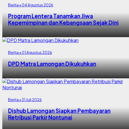
Berita • 04 Agustus 2026
Program Lentera Tanamkan Jiwa
Kepemimpinan dan Kebangsaan Sejak Dini
Berita • 01 Agustus 2026
DPD Matra Lamongan Dikukuhkan
Berita • 31 Juli 2026
Dishub Lamongan Siapkan Pembayaran
Retribusi Parkir Nontunai