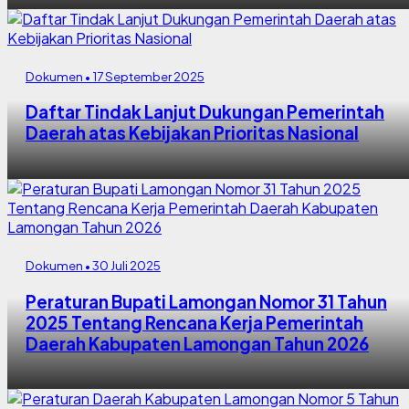
Dokumen • 17 September 2025
Daftar Tindak Lanjut Dukungan Pemerintah
Daerah atas Kebijakan Prioritas Nasional
Dokumen • 30 Juli 2025
Peraturan Bupati Lamongan Nomor 31 Tahun
2025 Tentang Rencana Kerja Pemerintah
Daerah Kabupaten Lamongan Tahun 2026