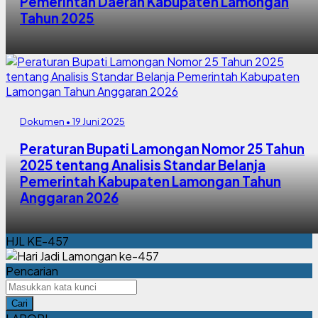
Pemerintah Daerah Kabupaten Lamongan
Tahun 2025
Dokumen • 19 Juni 2025
Peraturan Bupati Lamongan Nomor 25 Tahun
2025 tentang Analisis Standar Belanja
Pemerintah Kabupaten Lamongan Tahun
Anggaran 2026
HJL KE-457
Pencarian
Cari