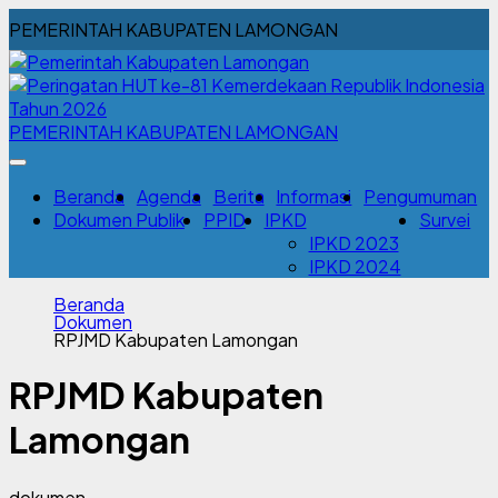
PEMERINTAH KABUPATEN LAMONGAN
PEMERINTAH KABUPATEN LAMONGAN
Beranda
Agenda
Berita
Informasi
Pengumuman
Dokumen Publik
PPID
IPKD
Survei
IPKD 2023
IPKD 2024
Beranda
Dokumen
RPJMD Kabupaten Lamongan
RPJMD Kabupaten
Lamongan
dokumen