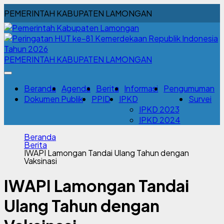
PEMERINTAH KABUPATEN LAMONGAN
PEMERINTAH KABUPATEN LAMONGAN
Beranda
Agenda
Berita
Informasi
Pengumuman
Dokumen Publik
PPID
IPKD
Survei
IPKD 2023
IPKD 2024
Beranda
Berita
IWAPI Lamongan Tandai Ulang Tahun dengan
Vaksinasi
IWAPI Lamongan Tandai
Ulang Tahun dengan