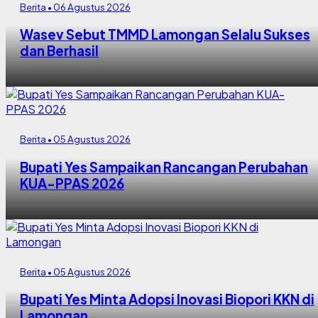
Berita • 06 Agustus 2026
Wasev Sebut TMMD Lamongan Selalu Sukses
dan Berhasil
Berita • 05 Agustus 2026
Bupati Yes Sampaikan Rancangan Perubahan
KUA-PPAS 2026
Berita • 05 Agustus 2026
Bupati Yes Minta Adopsi Inovasi Biopori KKN di
Lamongan