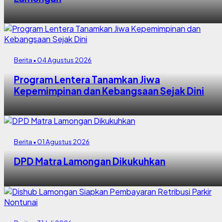
Berita • 04 Agustus 2026
Program Lentera Tanamkan Jiwa
Kepemimpinan dan Kebangsaan Sejak Dini
Berita • 01 Agustus 2026
DPD Matra Lamongan Dikukuhkan