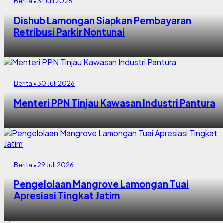
Berita • 31 Juli 2026
Dishub Lamongan Siapkan Pembayaran
Retribusi Parkir Nontunai
Berita • 30 Juli 2026
Menteri PPN Tinjau Kawasan Industri Pantura
Berita • 29 Juli 2026
Pengelolaan Mangrove Lamongan Tuai
Apresiasi Tingkat Jatim