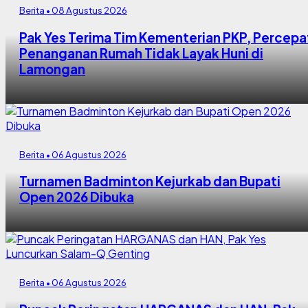
Berita • 08 Agustus 2026
Pak Yes Terima Tim Kementerian PKP, Percepa
Penanganan Rumah Tidak Layak Huni di
Lamongan
Berita • 06 Agustus 2026
Turnamen Badminton Kejurkab dan Bupati
Open 2026 Dibuka
Berita • 06 Agustus 2026