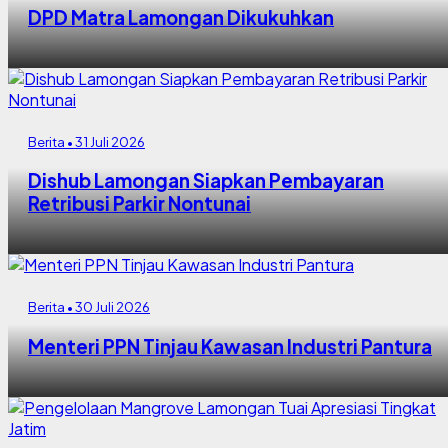
DPD Matra Lamongan Dikukuhkan
Berita • 31 Juli 2026
Dishub Lamongan Siapkan Pembayaran
Retribusi Parkir Nontunai
Berita • 30 Juli 2026
Menteri PPN Tinjau Kawasan Industri Pantura