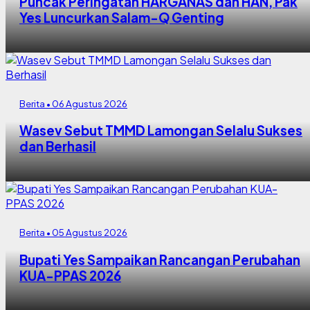
Puncak Peringatan HARGANAS dan HAN, Pak
Yes Luncurkan Salam-Q Genting
Berita • 06 Agustus 2026
Wasev Sebut TMMD Lamongan Selalu Sukses
dan Berhasil
Berita • 05 Agustus 2026
Bupati Yes Sampaikan Rancangan Perubahan
KUA-PPAS 2026