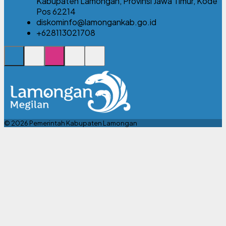
Kabupaten Lamongan, Provinsi Jawa Timur, Kode
Pos 62214
diskominfo@lamongankab.go.id
+628113021708
© 2026 Pemerintah Kabupaten Lamongan