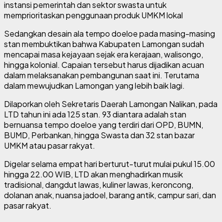
instansi pemerintah dan sektor swasta untuk
memprioritaskan penggunaan produk UMKM lokal
Sedangkan desain ala tempo doeloe pada masing-masing
stan membuktikan bahwa Kabupaten Lamongan sudah
mencapai masa kejayaan sejak era kerajaan, walisongo,
hingga kolonial. Capaian tersebut harus dijadikan acuan
dalam melaksanakan pembangunan saat ini. Terutama
dalam mewujudkan Lamongan yang lebih baik lagi.
Dilaporkan oleh Sekretaris Daerah Lamongan Nalikan, pada
LTD tahun ini ada 125 stan. 93 diantara adalah stan
bernuansa tempo doeloe yang terdiri dari OPD, BUMN,
BUMD, Perbankan, hingga Swasta dan 32 stan bazar
UMKM atau pasar rakyat.
Digelar selama empat hari berturut-turut mulai pukul 15.00
hingga 22.00 WIB, LTD akan menghadirkan musik
tradisional, dangdut lawas, kuliner lawas, keroncong,
dolanan anak, nuansa jadoel, barang antik, campur sari, dan
pasar rakyat.