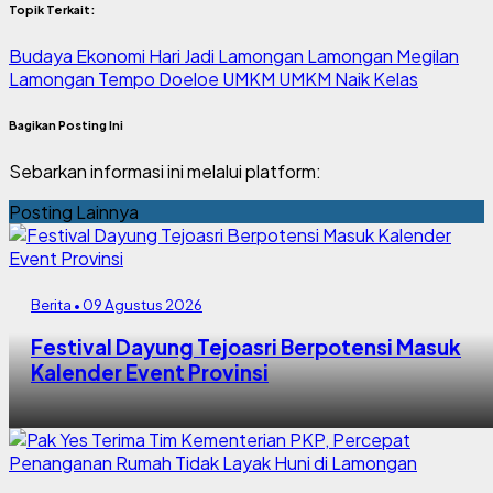
Topik Terkait:
Budaya
Ekonomi
Hari Jadi Lamongan
Lamongan Megilan
Lamongan Tempo Doeloe
UMKM
UMKM Naik Kelas
Bagikan Posting Ini
Sebarkan informasi ini melalui platform:
Posting Lainnya
Berita • 09 Agustus 2026
Festival Dayung Tejoasri Berpotensi Masuk
Kalender Event Provinsi