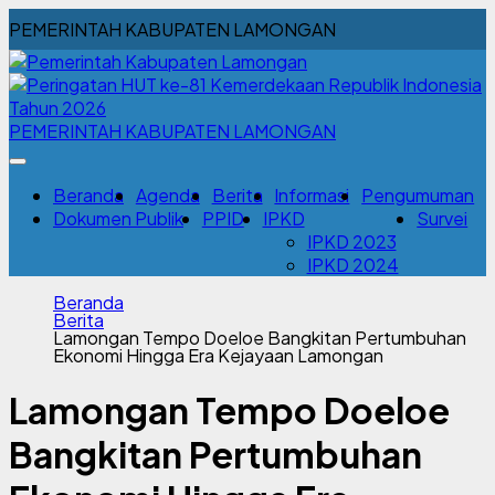
PEMERINTAH KABUPATEN LAMONGAN
PEMERINTAH KABUPATEN LAMONGAN
Beranda
Agenda
Berita
Informasi
Pengumuman
Dokumen Publik
PPID
IPKD
Survei
IPKD 2023
IPKD 2024
Beranda
Berita
Lamongan Tempo Doeloe Bangkitan Pertumbuhan
Ekonomi Hingga Era Kejayaan Lamongan
Lamongan Tempo Doeloe
Bangkitan Pertumbuhan