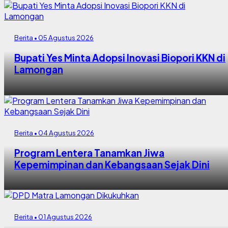
Berita • 05 Agustus 2026
Bupati Yes Minta Adopsi Inovasi Biopori KKN di
Lamongan
Berita • 04 Agustus 2026
Program Lentera Tanamkan Jiwa
Kepemimpinan dan Kebangsaan Sejak Dini
Berita • 01 Agustus 2026