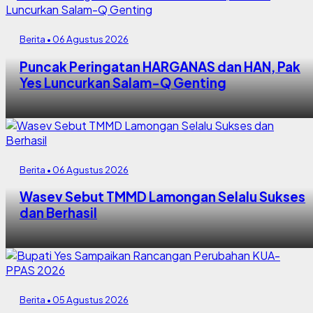
Berita • 06 Agustus 2026
Puncak Peringatan HARGANAS dan HAN, Pak
Yes Luncurkan Salam-Q Genting
Berita • 06 Agustus 2026
Wasev Sebut TMMD Lamongan Selalu Sukses
dan Berhasil
Berita • 05 Agustus 2026