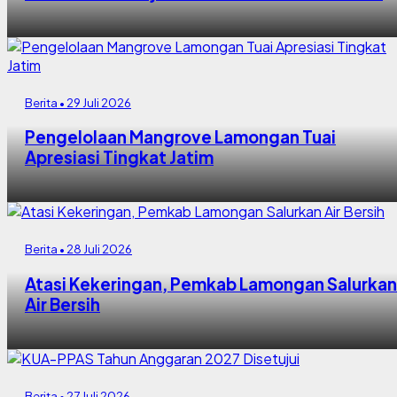
Berita • 29 Juli 2026
Pengelolaan Mangrove Lamongan Tuai
Apresiasi Tingkat Jatim
Berita • 28 Juli 2026
Atasi Kekeringan, Pemkab Lamongan Salurkan
Air Bersih
Berita • 27 Juli 2026