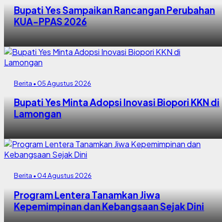
Bupati Yes Sampaikan Rancangan Perubahan
KUA-PPAS 2026
Berita • 05 Agustus 2026
Bupati Yes Minta Adopsi Inovasi Biopori KKN di
Lamongan
Berita • 04 Agustus 2026
Program Lentera Tanamkan Jiwa
Kepemimpinan dan Kebangsaan Sejak Dini