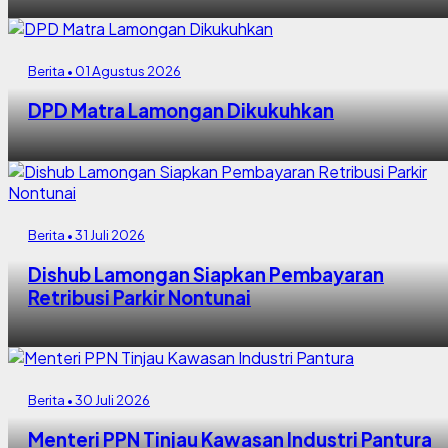
Berita • 01 Agustus 2026
DPD Matra Lamongan Dikukuhkan
Berita • 31 Juli 2026
Dishub Lamongan Siapkan Pembayaran
Retribusi Parkir Nontunai
Berita • 30 Juli 2026
Menteri PPN Tinjau Kawasan Industri Pantura