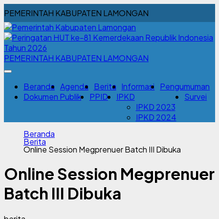
PEMERINTAH KABUPATEN LAMONGAN
PEMERINTAH KABUPATEN LAMONGAN
Beranda
Agenda
Berita
Informasi
Pengumuman
Dokumen Publik
PPID
IPKD
Survei
IPKD 2023
IPKD 2024
Beranda
Berita
Online Session Megprenuer Batch III Dibuka
Online Session Megprenuer
Batch III Dibuka
berita