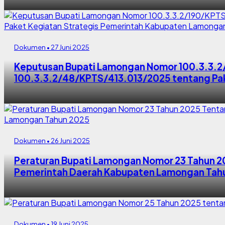
Dokumen • 27 Juni 2025
Keputusan Bupati Lamongan Nomor 100.3.3.2
100.3.3.2/48/KPTS/413.013/2025 tentang Pa
Dokumen • 26 Juni 2025
Peraturan Bupati Lamongan Nomor 23 Tahun 2
Pemerintah Daerah Kabupaten Lamongan Tah
Dokumen • 19 Juni 2025