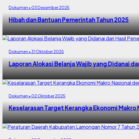
Dokumen • 03 Desember 2025
Hibah dan Bantuan Pemerintah Tahun 2025
Dokumen • 31 Oktober 2025
Laporan Alokasi Belanja Wajib yang Didanai d
Dokumen • 02 Oktober 2025
Keselarasan Target Kerangka Ekonomi Makro 