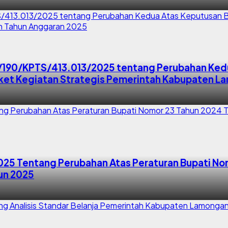
/190/KPTS/413.013/2025 tentang Perubahan Ked
ket Kegiatan Strategis Pemerintah Kabupaten L
025 Tentang Perubahan Atas Peraturan Bupati No
un 2025