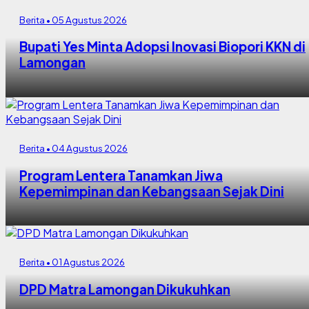
Berita • 05 Agustus 2026
Bupati Yes Minta Adopsi Inovasi Biopori KKN di
Lamongan
Berita • 04 Agustus 2026
Program Lentera Tanamkan Jiwa
Kepemimpinan dan Kebangsaan Sejak Dini
Berita • 01 Agustus 2026
DPD Matra Lamongan Dikukuhkan