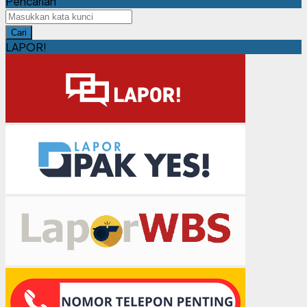
Pencarian
Cari
LAPOR!