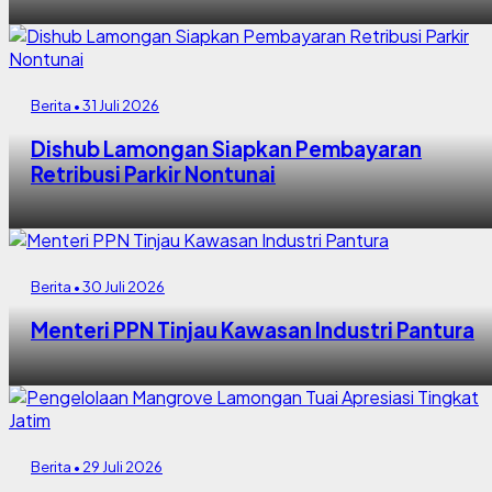
Berita • 31 Juli 2026
Dishub Lamongan Siapkan Pembayaran
Retribusi Parkir Nontunai
Berita • 30 Juli 2026
Menteri PPN Tinjau Kawasan Industri Pantura
Berita • 29 Juli 2026