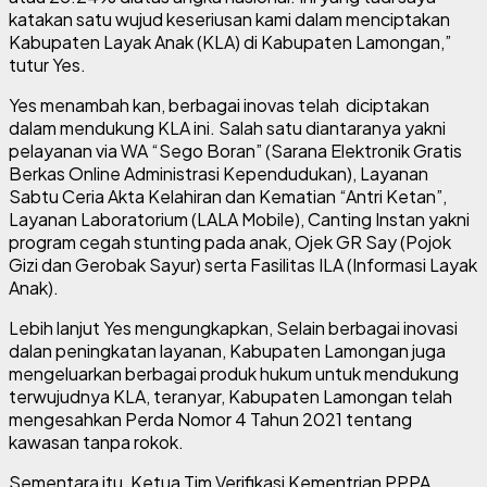
katakan satu wujud keseriusan kami dalam menciptakan
Kabupaten Layak Anak (KLA) di Kabupaten Lamongan,”
tutur Yes.
Yes menambah kan, berbagai inovas telah diciptakan
dalam mendukung KLA ini. Salah satu diantaranya yakni
pelayanan via WA “Sego Boran” (Sarana Elektronik Gratis
Berkas Online Administrasi Kependudukan), Layanan
Sabtu Ceria Akta Kelahiran dan Kematian “Antri Ketan”,
Layanan Laboratorium (LALA Mobile), Canting Instan yakni
program cegah stunting pada anak, Ojek GR Say (Pojok
Gizi dan Gerobak Sayur) serta Fasilitas ILA (Informasi Layak
Anak).
Lebih lanjut Yes mengungkapkan, Selain berbagai inovasi
dalan peningkatan layanan, Kabupaten Lamongan juga
mengeluarkan berbagai produk hukum untuk mendukung
terwujudnya KLA, teranyar, Kabupaten Lamongan telah
mengesahkan Perda Nomor 4 Tahun 2021 tentang
kawasan tanpa rokok.
Sementara itu, Ketua Tim Verifikasi Kementrian PPPA,