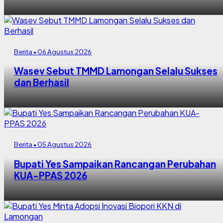
Berita • 06 Agustus 2026
Wasev Sebut TMMD Lamongan Selalu Sukses
dan Berhasil
Berita • 05 Agustus 2026
Bupati Yes Sampaikan Rancangan Perubahan
KUA-PPAS 2026