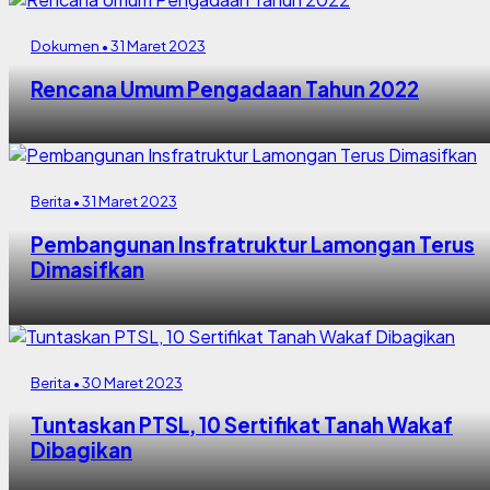
Dokumen • 31 Maret 2023
Rencana Umum Pengadaan Tahun 2022
Berita • 31 Maret 2023
Pembangunan Insfratruktur Lamongan Terus
Dimasifkan
Berita • 30 Maret 2023
Tuntaskan PTSL, 10 Sertifikat Tanah Wakaf
Dibagikan