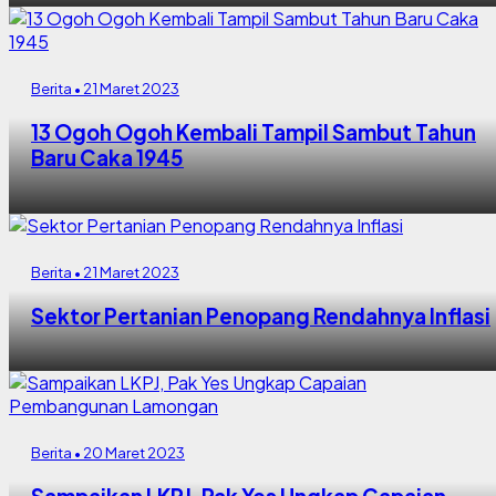
Berita • 21 Maret 2023
13 Ogoh Ogoh Kembali Tampil Sambut Tahun
Baru Caka 1945
Berita • 21 Maret 2023
Sektor Pertanian Penopang Rendahnya Inflasi
Berita • 20 Maret 2023