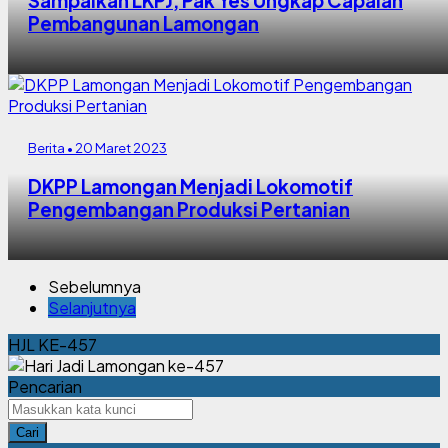
Sampaikan LKPJ, Pak Yes Ungkap Capaian
Pembangunan Lamongan
Berita • 20 Maret 2023
DKPP Lamongan Menjadi Lokomotif
Pengembangan Produksi Pertanian
Sebelumnya
Selanjutnya
HJL KE-457
Pencarian
Cari