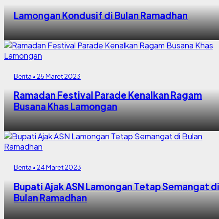
Lamongan Kondusif di Bulan Ramadhan
Berita • 25 Maret 2023
Ramadan Festival Parade Kenalkan Ragam
Busana Khas Lamongan
Berita • 24 Maret 2023
Bupati Ajak ASN Lamongan Tetap Semangat d
Bulan Ramadhan