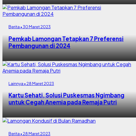
Berita • 30 Maret 2023
Pemkab Lamongan Tetapkan 7 Preferensi
Pembangunan di 2024
Lainnya • 28 Maret 2023
Kartu Sehati, Solusi Puskesmas Ngimbang
untuk Cegah Anemia pada Remaja Putri
Berita • 28 Maret 2023