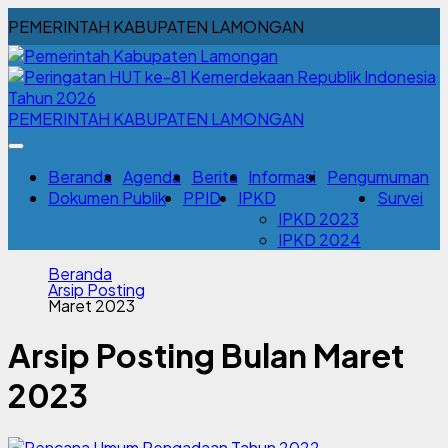
PEMERINTAH KABUPATEN LAMONGAN
PEMERINTAH KABUPATEN LAMONGAN
Beranda
Agenda
Berita
Informasi
Pengumuman
Dokumen Publik
PPID
IPKD
Survei
IPKD 2023
IPKD 2024
Beranda
Arsip Posting
Maret 2023
Arsip Posting Bulan Maret
2023