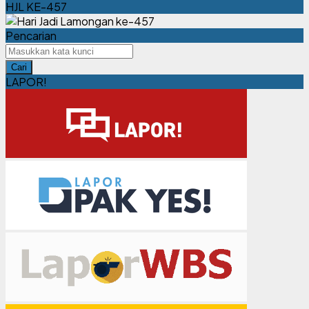
HJL KE-457
Pencarian
Cari
LAPOR!