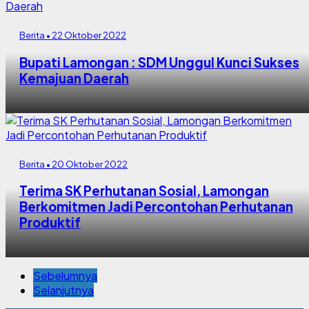
Berita • 22 Oktober 2022
Bupati Lamongan : SDM Unggul Kunci Sukses
Kemajuan Daerah
Berita • 20 Oktober 2022
Terima SK Perhutanan Sosial, Lamongan
Berkomitmen Jadi Percontohan Perhutanan
Produktif
Sebelumnya
Selanjutnya