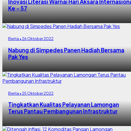
Inovasi Literasi Warnai Hari Aksara Internasion
Ke - 57
Berita • 26 Oktober 2022
Nabung di Simpedes Panen Hadiah Bersama
Pak Yes
Berita • 25 Oktober 2022
Tingkatkan Kualitas Pelayanan Lamongan
Terus Pantau Pembangunan Infrastruktur